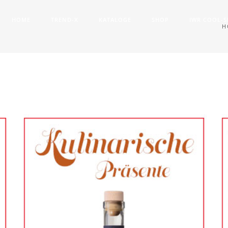
HOME
TREND-X
KATALOGE
SHOP
IWR COOL-
H