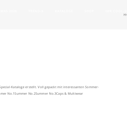
XMAS 2026
TREND-X
KATALOGE
SHOP
IWR COOL-
H
pecial-Kataloge erstellt. Voll gepackt mit interessanten Sommer-
 Summer No.1Summer No.2Summer No.3Caps & Multiwear