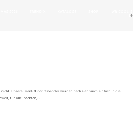
XMAS 2026
TREND-X
KATALOGE
SHOP
IWR COOL-
H
nicht. Unsere Event-/Eintrittsbänder werden nach Gebrauch einfach in die
lt, für alle Insekten,...