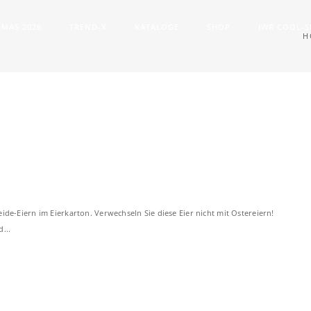
XMAS 2026
TREND-X
KATALOGE
SHOP
IWR COOL-
H
ide-Eiern im Eierkarton. Verwechseln Sie diese Eier nicht mit Ostereiern!
...