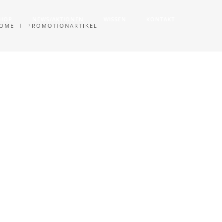
SHOP
NEWS/AKTIONEN
WISSEN
KONTAKT
OME
PROMOTIONARTIKEL