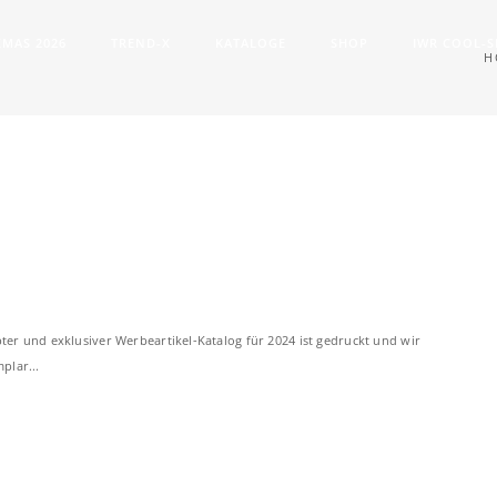
XMAS 2026
TREND-X
KATALOGE
SHOP
IWR COOL-
H
bter und exklusiver Werbeartikel-Katalog für 2024 ist gedruckt und wir
plar...