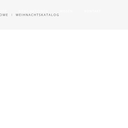
SHOP
NEWS/AKTIONEN
WISSEN
KONTAKT
OME
WEIHNACHTSKATALOG