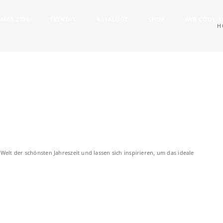
XMAS 2026
TREND-X
KATALOGE
SHOP
IWR COOL-
H
Welt der schönsten Jahreszeit und lassen sich inspirieren, um das ideale